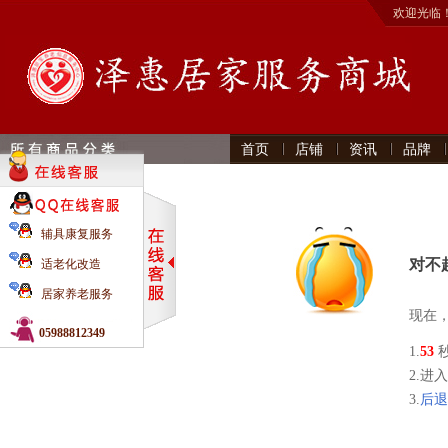
欢迎光临
首页
店铺
资讯
品牌
辅具康复服务
对不
适老化改造
居家养老服务
现在
05988812349
1.
53
2.进
3.
后退